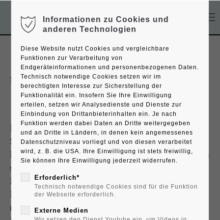
Informationen zu Cookies und
Der Eintrag "offcanvas-col1" existiert leider nicht.
anderen Technologien
Diese Website nutzt Cookies und vergleichbare
Der Eintrag "offcanvas-col2" existiert leider nicht.
Funktionen zur Verarbeitung von
Endgeräteinformationen und personenbezogenen Daten.
Technisch notwendige Cookies setzen wir im
UNSERE ERDE
Der Eintrag "offcanvas-col3" existiert leider nicht.
berechtigten Interesse zur Sicherstellung der
Funktionalität ein. Insofern Sie Ihre Einwilligung
erteilen, setzen wir Analysedienste und Dienste zur
Einbindung von Drittanbieterinhalten ein. Je nach
Der Eintrag "offcanvas-col4" existiert leider nicht.
Funktion werden dabei Daten an Dritte weitergegeben
Dem Mutigen gehört die Welt, sagt ein
und an Dritte in Ländern, in denen kein angemessenes
Sprichwort. Mit dem Kinderglobus UNSERE
Datenschutzniveau vorliegt und von diesen verarbeitet
wird, z. B. die USA. Ihre Einwilligung ist stets freiwillig,
ERDE kannst du schon jetzt erkunden, wo du
Sie können Ihre Einwilligung jederzeit widerrufen.
später einmal mutig sein willst. Im
Erforderlich*
Dschungel, im Gebirge, in der Tiefsee? Dein
Technisch notwendige Cookies sind für die Funktion
Leuchtglobus weist dir den Weg. Und es gibt
der Webseite erforderlich.
noch einen Clou: Die aufgedruckten Tiere,
Externe Medien
Wir setzen den Dienst Youtube ein, um Videos in